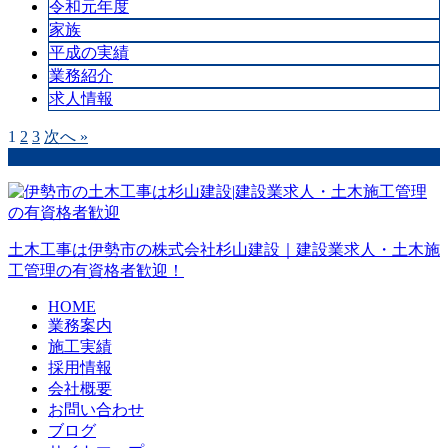
令和元年度
家族
平成の実績
業務紹介
求人情報
1
2
3
次へ »
土木工事は伊勢市の株式会社杉山建設｜建設業求人・土木施
工管理の有資格者歓迎！
HOME
業務案内
施工実績
採用情報
会社概要
お問い合わせ
ブログ