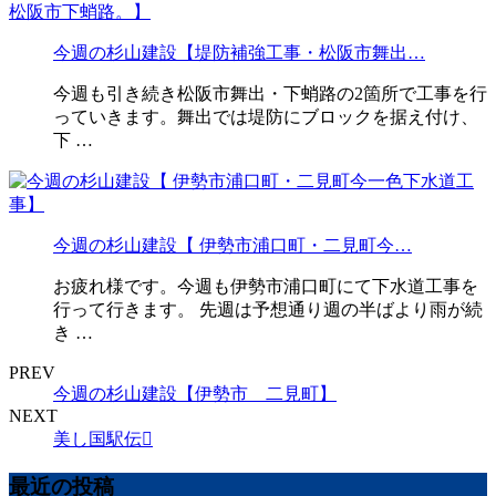
今週の杉山建設【堤防補強工事・松阪市舞出…
今週も引き続き松阪市舞出・下蛸路の2箇所で工事を行
っていきます。舞出では堤防にブロックを据え付け、
下 …
今週の杉山建設【 伊勢市浦口町・二見町今…
お疲れ様です。今週も伊勢市浦口町にて下水道工事を
行って行きます。 先週は予想通り週の半ばより雨が続
き …
PREV
今週の杉山建設【伊勢市 二見町】
NEXT
美し国駅伝
最近の投稿