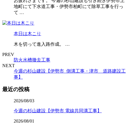
お疲れさまです。 今週の杉山建設も引き続き伊勢市上
地町にて下水道工事・伊勢市柏町にて除草工事を行っ
て …
本日は木こり
木を切って進入路作成。 …
PREV
防火水槽撤去工事
NEXT
今週の杉山建設【伊勢市 側溝工事・津市 道路建設工
事】
最近の投稿
2026/08/03
今週の杉山建設【伊勢市 電線共同溝工事】
2026/08/01