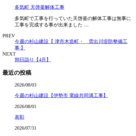
多気町 天啓釜解体工事
多気町で工事を行っていた天啓釜の解体工事は無事に
工事を完成する事が出来ました …
PREV
今週の杉山建設【 津市木造町・ 雲出川堤防整備工
事 】
NEXT
朔日詣り【4月】
最近の投稿
2026/08/03
今週の杉山建設【伊勢市 電線共同溝工事】
2026/08/01
表彰
2026/07/31