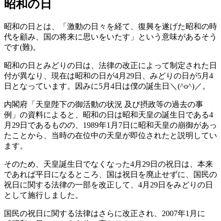
昭和の日
昭和の日とは、「激動の日々を経て、復興を遂げた昭和の時
代を顧み、国の将来に思いをいたす」という意味があるそう
です(難)。
昭和の日とみどりの日は、法律の改正によって制定された日
付が異なり、現在は昭和の日が4月29日、みどりの日が5月4
日となっています。因みに5月4日は僕の誕生日＼(^o^)／。
内閣府「天皇陛下の御活動の状況 及び摂政等の過去の事
例」の資料によると、昭和の日は昭和天皇の誕生日である4
月29日であるものの、1989年1月7日に昭和天皇の崩御があっ
たことから、当時の在位中の天皇が即位されたと説明してい
ます。
そのため、天皇誕生日でなくなった4月29日の祝日は、本来
であれば平日になるところ、国は祝日を廃止せずに、国民の
祝日に関する法律の一部を改正して、4月29日をみどりの日
として施行しました。
国民の祝日に関する法律はさらに改正され、2007年1月に