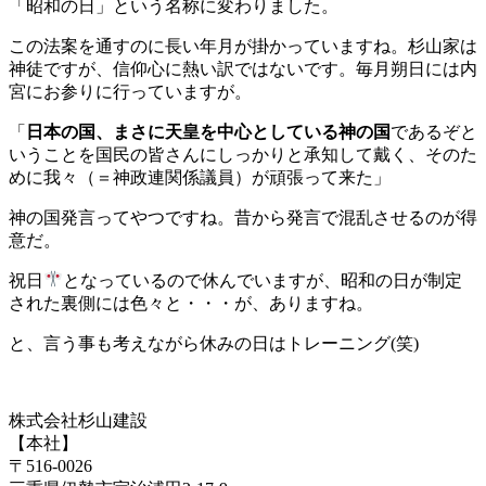
「昭和の日」という名称に変わりました。
この法案を通すのに長い年月が掛かっていますね。杉山家は
神徒ですが、信仰心に熱い訳ではないです。毎月朔日には内
宮にお参りに行っていますが。
「
日本の国、まさに天皇を中心としている神の国
であるぞと
いうことを国民の皆さんにしっかりと承知して戴く、そのた
めに我々（＝神政連関係議員）が頑張って来た」
神の国発言ってやつですね。昔から発言で混乱させるのが得
意だ。
祝日
となっているので休んでいますが、昭和の日が制定
された裏側には色々と・・・が、ありますね。
と、言う事も考えながら休みの日はトレーニング(笑)
株式会社杉山建設
【本社】
〒516-0026