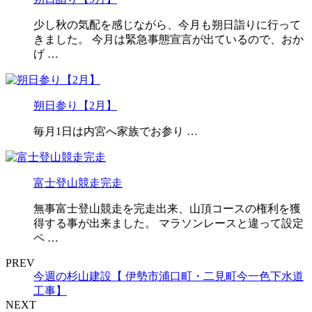
少し秋の気配を感じながら、今月も朔日詣りに行って
きました。 今月は緊急事態宣言が出ているので、おか
げ …
朔日参り【2月】
毎月1日は内宮へ家族でお参り …
富士登山競走完走
無事富士登山競走を完走出来、山頂コースの権利を獲
得する事が出来ました。 マラソンレースと違って設定
ペ …
PREV
今週の杉山建設【 伊勢市浦口町・二見町今一色下水道
工事】
NEXT