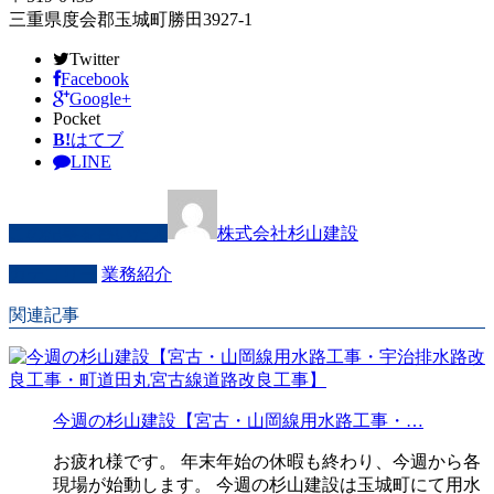
三重県度会郡玉城町勝田3927-1
Twitter
Facebook
Google+
Pocket
B!
はてブ
LINE
この記事を書いた人
株式会社杉山建設
カテゴリー
業務紹介
関連記事
今週の杉山建設【宮古・山岡線用水路工事・…
お疲れ様です。 年末年始の休暇も終わり、今週から各
現場が始動します。 今週の杉山建設は玉城町にて用水