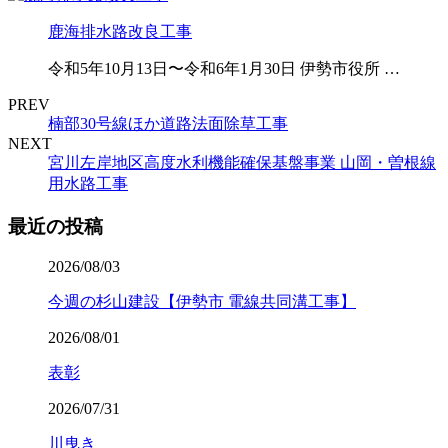
鹿海排水路改良工事
令和5年10月13日〜令和6年1月30日 伊勢市役所 …
PREV
楠部30号線ほか道路法面除草工事
NEXT
宮川左岸地区高度水利機能確保基盤事業 山岡・曽根線
用水路工事
最近の投稿
2026/08/03
今週の杉山建設【伊勢市 電線共同溝工事】
2026/08/01
表彰
2026/07/31
川曳き