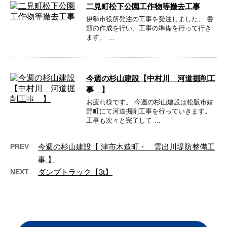
二見町松下公園工作物等撤去工事
伊勢市役所発注の工事を受注しました。 書
類の作成を行い、工事の準備を行って行き
ます。 …
今週の杉山建設【中村川 河道掘削工
事 】
お疲れ様です。 今週の杉山建設は松阪市嬉
野町にて河道掘削工事を行っていきます。
工事も次々と完了して …
PREV
今週の杉山建設【 津市木造町・ 雲出川堤防整備工
事 】
NEXT
ダンプトラック【3t】