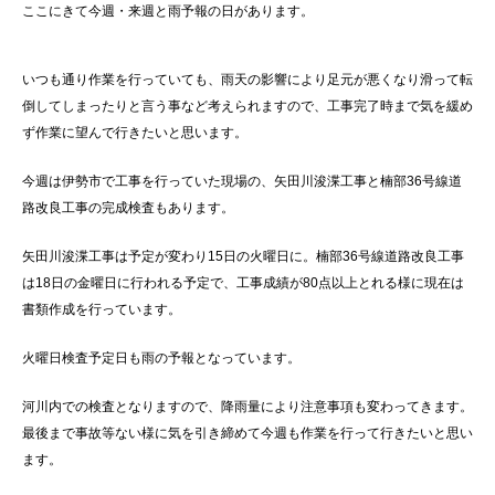
ここにきて今週・来週と雨予報の日があります。
いつも通り作業を行っていても、雨天の影響により足元が悪くなり滑って転
倒してしまったりと言う事など考えられますので、工事完了時まで気を緩め
ず作業に望んで行きたいと思います。
今週は伊勢市で工事を行っていた現場の、矢田川浚渫工事と楠部36号線道
路改良工事の完成検査もあります。
矢田川浚渫工事は予定が変わり15日の火曜日に。楠部36号線道路改良工事
は18日の金曜日に行われる予定で、工事成績が80点以上とれる様に現在は
書類作成を行っています。
火曜日検査予定日も雨の予報となっています。
河川内での検査となりますので、降雨量により注意事項も変わってきます。
最後まで事故等ない様に気を引き締めて今週も作業を行って行きたいと思い
ます。