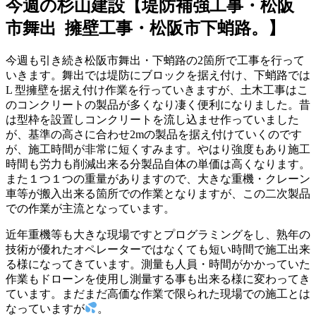
今週の杉山建設【堤防補強工事・松阪
市舞出 擁壁工事・松阪市下蛸路。】
今週も引き続き松阪市舞出・下蛸路の2箇所で工事を行って
いきます。舞出では堤防にブロックを据え付け、下蛸路では
L 型擁壁を据え付け作業を行っていきますが、土木工事はこ
のコンクリートの製品が多くなり凄く便利になりました。昔
は型枠を設置しコンクリートを流し込ませ作っていました
が、基準の高さに合わせ2mの製品を据え付けていくのです
が、施工時間が非常に短くすみます。やはり強度もあり施工
時間も労力も削減出来る分製品自体の単価は高くなります。
また１つ１つの重量がありますので、大きな重機・クレーン
車等が搬入出来る箇所での作業となりますが、この二次製品
での作業が主流となっています。
近年重機等も大きな現場ですとプログラミングをし、熟年の
技術が優れたオペレーターではなくても短い時間で施工出来
る様になってきています。測量も人員・時間がかかっていた
作業もドローンを使用し測量する事も出来る様に変わってき
ています。まだまだ高価な作業で限られた現場での施工とは
なっていますが
。