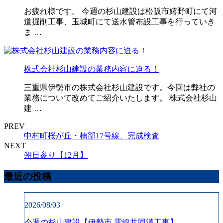
お疲れ様です。 今週の杉山建設は松阪市嬉野町にて河
道掘削工事、玉城町にて送水管布設工事を行っていき
ま …
株式会社杉山建設の業務内容に迫る！
三重県伊勢市の株式会社杉山建設です。今回は弊社の
業務について改めてご紹介いたします。 株式会社杉山
建 …
PREV
中村町桜が丘・楠部17号線、完成検査
NEXT
朔日参り【12月】
最近の投稿
2026/08/03
今週の杉山建設【伊勢市 電線共同溝工事】