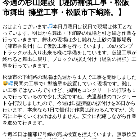
今週の杉山建設【堤防補強工事・松阪
市舞出 擁壁工事・松阪市下蛸路。】
おはようございます
本日月曜日は祝日で現場は休工とな
っています。明日から舞出・下蛸路の現場と引き続き作業を
行っていきます。舞出の現場は少し離れた土砂の運搬場所
（津市香良州）にて仮設工事を行っています。10tのダンプ
トラックが出入り出来る様に準備をしています。仮設工事が
終わると舞出に戻り、ブロックの据え付け（堤防の補強）工
事を行っていきます。
松阪市の下蛸路の現場は先週から１人で工事を開始しました
民間の工事でL 型擁壁を設置していく現場です。難し
い工事ではないんですけど、掘削もコンクリートの打設も１
人で行っているので少し大変ですね。先週基礎のコンクリー
トを打設しましたので、今週はL 型擁壁の据付けを26日から
行います。本来なら1日で据付け作業は終わるんですが、流
石に上手くいくわけはありません。安全に配慮しながら作業
を進めて行きます。
今週25日は楠部17号線の完成検査も控えています。無事検査